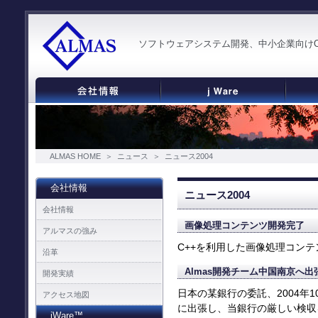
ソフトウェアシステム開発、中小企業向けOSS 
ALMAS HOME
＞
ニュース
＞
ニュース2004
会社情報
ニュース2004
会社情報
画像処理コンテンツ開発完了
アルマスの強み
C++を利用した画像処理コン
沿革
Almas開発チーム中国南京へ出
開発実績
日本の某銀行の委託、2004年1
アクセス地図
に出張し、当銀行の厳しい検収をパ
jWare™