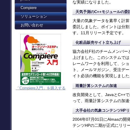
な実績になりました。
Compiere
天気予測のC++モジュールの委
ソリューション
大量の気象データを素早く計算
お問い合わせ
委託しました。ポイントは分割
す。11月リリース予定です。
化粧品販売サイト立ち上げ
協力会社F社のチームメンバー
上げました。このシステムでは、St
レームワークを利用して、ショ
ト、メールマガジン、受注デー
イト必須の機能を実現しました
雨量計算システムの加速
「Compiere入門」を購入する
改良開発として、JavaとC+
って、雨量計算システムの加速
大手会社の気象コンテンツHPリ
2004年07月01日にAlma
テンツHPの二期が正式にリリ